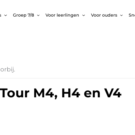
s
Groep 7/8
Voor leerlingen
Voor ouders
Sne
orbij.
 Tour M4, H4 en V4