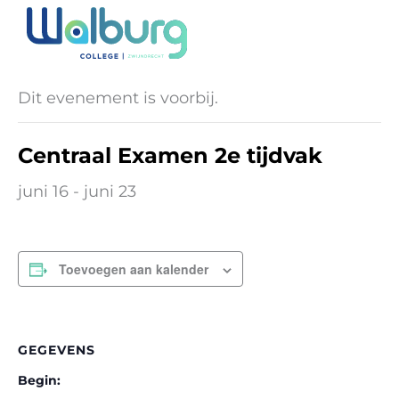
Ga
naar
« Alle Evenementen
de
inhoud
Dit evenement is voorbij.
Centraal Examen 2e tijdvak
juni 16
-
juni 23
Toevoegen aan kalender
GEGEVENS
Begin: