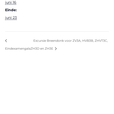
juni 16
Einde:
juni 23
Excursie Breendonk voor ZV3A, HVB3B, ZHVT3C,
Eindexamengala
ZH3D en ZH3E