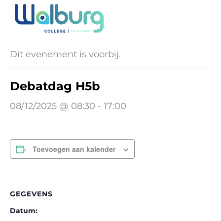
Ga
naar
« Alle Evenementen
de
inhoud
Dit evenement is voorbij.
Debatdag H5b
08/12/2025 @ 08:30
-
17:00
Toevoegen aan kalender
GEGEVENS
Datum: