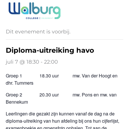
Ga
naar
« Alle Evenementen
de
inhoud
Dit evenement is voorbij.
Diploma-uitreiking havo
juli 7 @ 18:30
-
22:00
Groep 1 18.30 uur mw. Van der Hoogt en
dhr. Tummers
Groep 2 20.30 uur mw. Pons en mw. van
Bennekum
Leerlingen die gezakt zijn kunnen vanaf de dag na de
diploma-uitreiking van hun afdeling bij ons hun cijferlijst,
examenboekje en groepsfoto ophalen. Tot aan de