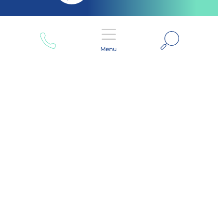
Zoeken
Menu
Disclaimer
Privacy Beleid
Responsible disclosure
Onderdeel van