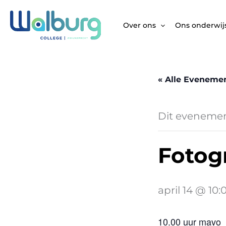
Ga
naar
Over ons
Ons onderwij
de
inhoud
« Alle Eveneme
Dit evenement
Fotog
april 14 @ 10:
10.00 uur mavo