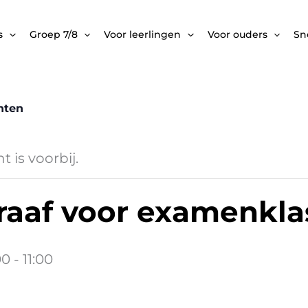
s
Groep 7/8
Voor leerlingen
Voor ouders
Sne
nten
 is voorbij.
raaf voor examenkla
00
-
11:00