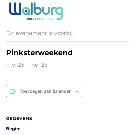
Ga
naar
« Alle Evenementen
de
inhoud
Dit evenement is voorbij.
Pinksterweekend
mei 23
-
mei 25
Toevoegen aan kalender
GEGEVENS
Begin: