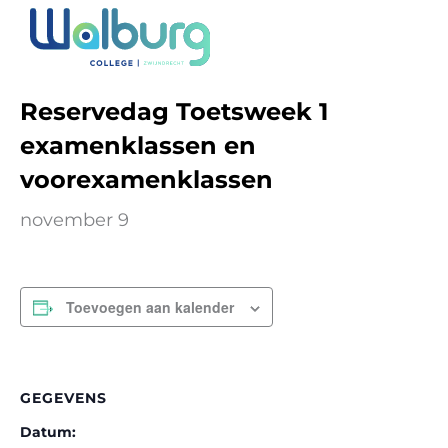
Ga
naar
« Alle Evenementen
de
inhoud
Reservedag Toetsweek 1
examenklassen en
voorexamenklassen
november 9
Toevoegen aan kalender
GEGEVENS
Datum: