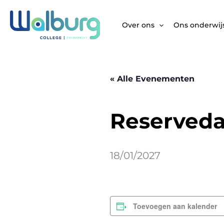
Ga
naar
Over ons
Ons onderwij
de
inhoud
« Alle Evenementen
Reserveda
18/01/2027
Toevoegen aan kalender