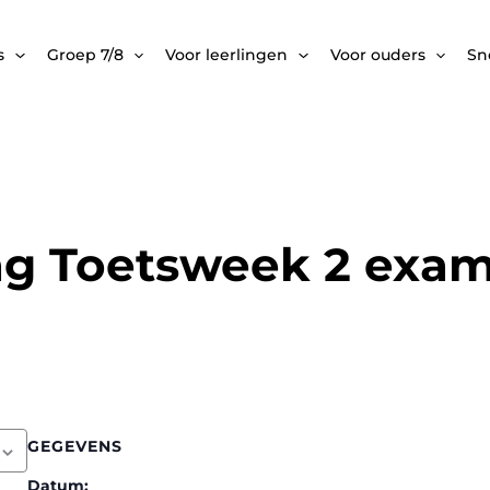
s
Groep 7/8
Voor leerlingen
Voor ouders
Sne
g Toetsweek 2 exa
GEGEVENS
Datum: