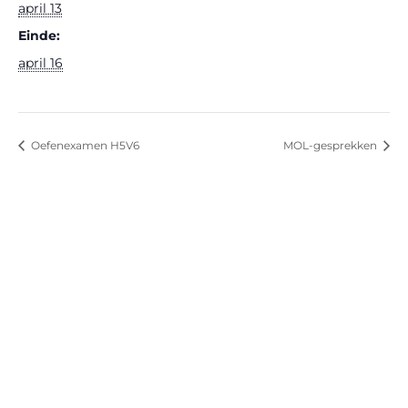
april 13
Einde:
april 16
Oefenexamen H5V6
MOL-gesprekken