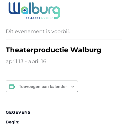
Ga
naar
« Alle Evenementen
de
inhoud
Dit evenement is voorbij.
Theaterproductie Walburg
april 13
-
april 16
Toevoegen aan kalender
GEGEVENS
Begin: