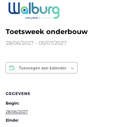
Ga
naar
« Alle Evenementen
de
inhoud
Toetsweek onderbouw
28/06/2027
-
05/07/2027
Toevoegen aan kalender
GEGEVENS
Begin:
28/06/2027
Einde: