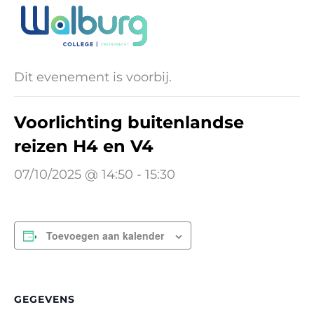
Ga
naar
« Alle Evenementen
de
inhoud
Dit evenement is voorbij.
Voorlichting buitenlandse
reizen H4 en V4
07/10/2025 @ 14:50
-
15:30
Toevoegen aan kalender
GEGEVENS