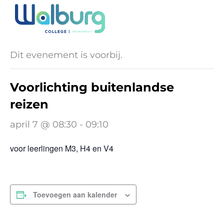
Ga
naar
« Alle Evenementen
de
inhoud
Dit evenement is voorbij.
Voorlichting buitenlandse
reizen
april 7 @ 08:30
-
09:10
voor leerlingen M3, H4 en V4
Toevoegen aan kalender