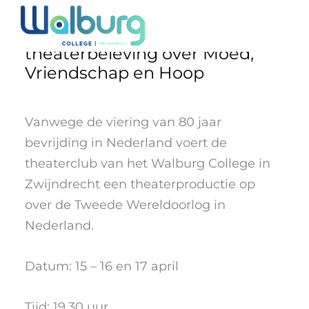
Ga
naar
Vrijheid in Verzet: Een
de
theaterbeleving over Moed,
Vriendschap en Hoop
inhoud
Vanwege de viering van 80 jaar
bevrijding in Nederland voert de
theaterclub van het Walburg College in
Zwijndrecht een theaterproductie op
over de Tweede Wereldoorlog in
Nederland.
Datum: 15 – 16 en 17 april
Tijd: 19.30 uur