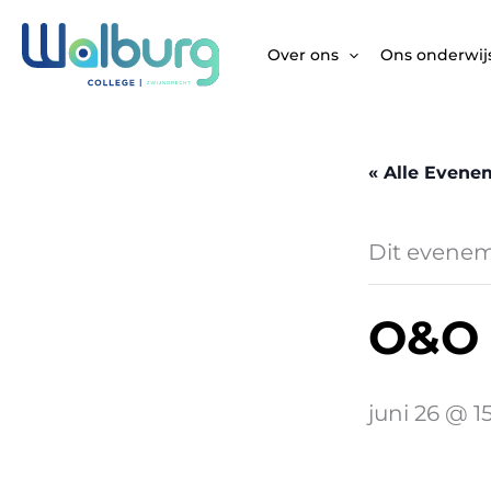
Ga
naar
Over ons
Ons onderwij
de
inhoud
« Alle Even
Dit eveneme
O&O 
juni 26 @ 1