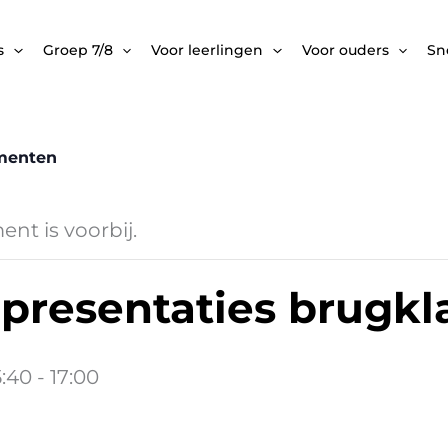
s
Groep 7/8
Voor leerlingen
Voor ouders
Sne
ementen
nt is voorbij.
presentaties brugkl
5:40
-
17:00